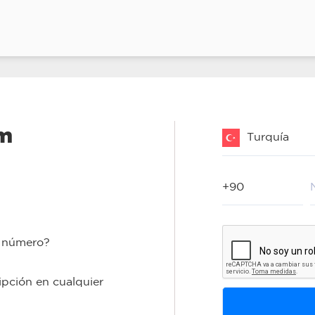
um
Turquía
u número?
ipción en cualquier