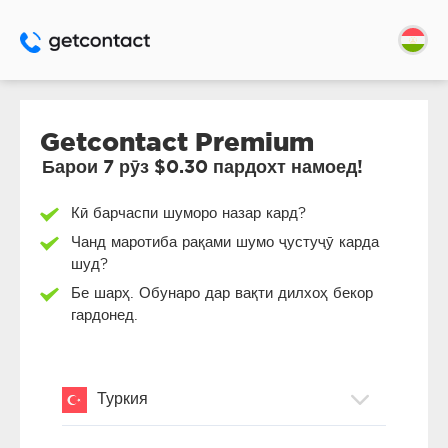
Getcontact Premium
Барои 7 рӯз $0.30 пардохт намоед!
Кӣ барчаспи шуморо назар кард?
Чанд маротиба рақами шумо ҷустуҷӯ карда
шуд?
Бе шарҳ. Обунаро дар вақти дилхоҳ бекор
гардонед.
Туркия