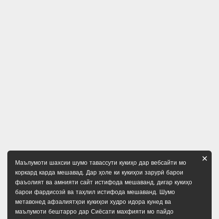
✕
Маълумоти шахсии шумо тавассути кукиҳо дар вебсайти мо
коркард карда мешавад. Дар ҳоле ки кукиҳои зарурӣ барои
фаъолият ва амнияти сайт истифода мешаванд, дигар кукиҳо
барои фардисозӣ ва таҳлил истифода мешаванд. Шумо
метавонед афзалиятҳои кукиҳои худро идора кунед ва
маълумоти бештарро дар
Сиёсати махфияти
мо пайдо