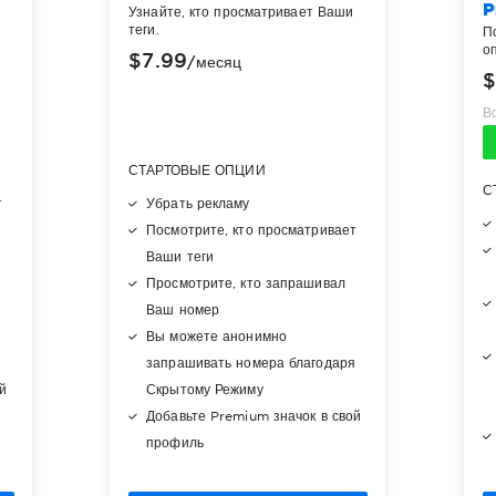
P
Узнайте, кто просматривает Ваши
теги.
П
оп
$7.99
/месяц
$
В
СТАРТОВЫЕ ОПЦИИ
С
т
Убрать рекламу
Посмотрите, кто просматривает
Ваши теги
Просмотрите, кто запрашивал
Ваш номер
я
Вы можете анонимно
запрашивать номера благодаря
ой
Скрытому Режиму
Добавьте Premium значок в свой
профиль