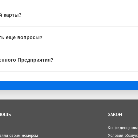
й карты?
сть еще вопросы?
енного Предприятия?
МОЩЬ
ЗАКОН
о
Конфиденциальн
вляй своим номером
Условия обслуж