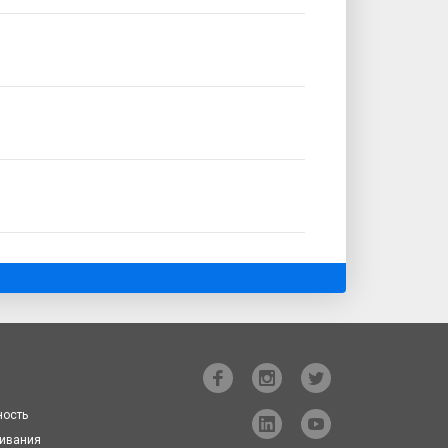
ость
ивания