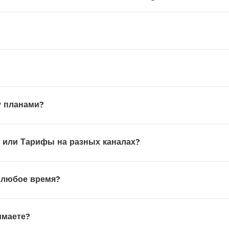
у планами?
н или Тарифы на разных каналах?
в любое время?
имаете?